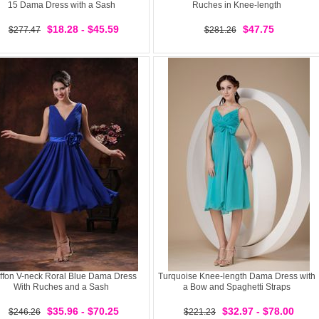
15 Dama Dress with a Sash
Ruches in Knee-length
$18.28 - $45.59
$47.75
$277.47
$281.26
ffon V-neck Roral Blue Dama Dress
Turquoise Knee-length Dama Dress with
With Ruches and a Sash
a Bow and Spaghetti Straps
$35.96 - $70.25
$32.97 - $78.00
$246.26
$221.23