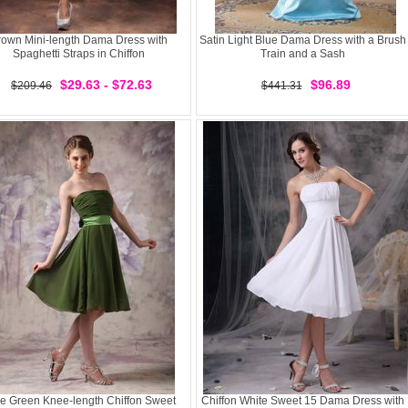
rown Mini-length Dama Dress with
Satin Light Blue Dama Dress with a Brush
Spaghetti Straps in Chiffon
Train and a Sash
$29.63 - $72.63
$96.89
$209.46
$441.31
ve Green Knee-length Chiffon Sweet
Chiffon White Sweet 15 Dama Dress with