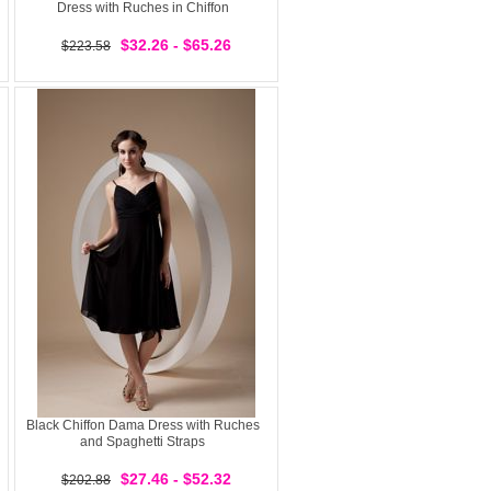
Dress with Ruches in Chiffon
$32.26 - $65.26
$223.58
Black Chiffon Dama Dress with Ruches
and Spaghetti Straps
$27.46 - $52.32
$202.88