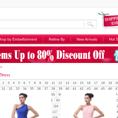
hop by Embellishment
Refine By
New Arrivals
Hot S
>
 Dress
2
3
4
5
6
7
8
9
10
11
12
13
14
15
16
17
18
19
2
31
32
33
34
35
36
37
38
39
40
41
42
43
44
45
46
4
58
59
60
61
62
63
64
65
66
67
68
69
70
71
72
73
7
85
86
87
88
89
90
91
92
93
94
95
96
97
98
99
100
1
110
111
112
113
114
115
116
117
118
119
120
121
122
1
131
132
133
134
135
136
137
138
139
140
141
142
143
1
152
153
154
155
156
157
158
159
160
161
162
163
164
1