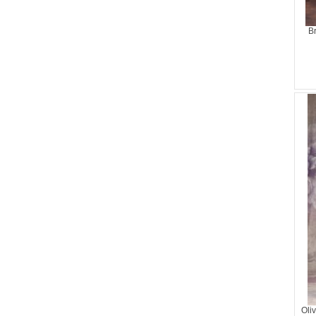
B
Oli