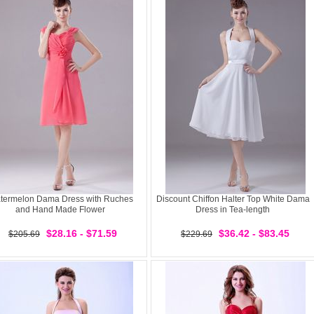
termelon Dama Dress with Ruches
Discount Chiffon Halter Top White Dama
and Hand Made Flower
Dress in Tea-length
$28.16 - $71.59
$36.42 - $83.45
$205.69
$229.69