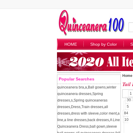
HOME
Shop by Color
S
Home
Popular Searches
Tail
quinceanera bra
,
a
,
Ball gowns
,
winter
1
quinceanera dresses
,
Spring
30
dresses
,
s
,
Spring quinceaneras
57
dresses
,
Dress
,
Train dresses
,
all
84
dresses
,
dress with sleeve
,
color ment
,
a
109
line
,
a line dresses
,
back dresses
,
A Line
Quinceanera Dress
,
ball gown
,
sleeve