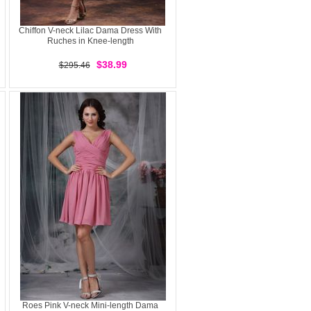
Chiffon V-neck Lilac Dama Dress With
Ruches in Knee-length
$38.99
$295.46
Roes Pink V-neck Mini-length Dama