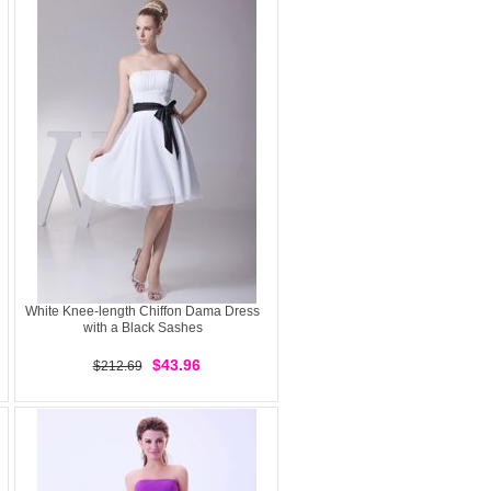
White Knee-length Chiffon Dama Dress
with a Black Sashes
$43.96
$212.69