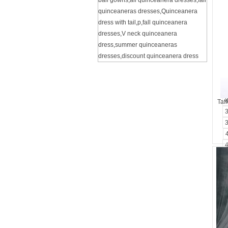
ball gowns
,
all quinceanera dresses
,
fall
quinceaneras dresses
,
Quinceanera
dress with tail
,
p
,
fall quinceanera
dresses
,
V neck quinceanera
dress
,
summer quinceaneras
dresses
,
discount quinceanera dress
Taf