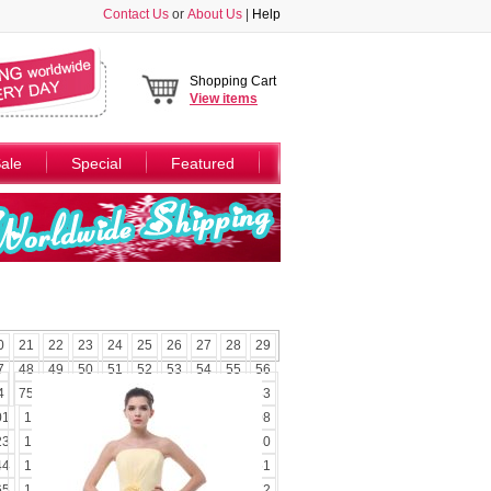
Contact Us
or
About Us
|
Help
Shopping Cart
View
items
ale
Special
Featured
0
21
22
23
24
25
26
27
28
29
7
48
49
50
51
52
53
54
55
56
4
75
76
77
78
79
80
81
82
83
01
102
103
104
105
106
107
108
23
124
125
126
127
128
129
130
44
145
146
147
148
149
150
151
65
166
167
168
169
170
171
172