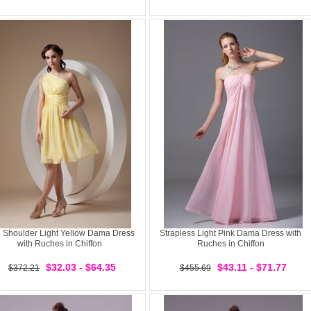
 Shoulder Light Yellow Dama Dress
Strapless Light Pink Dama Dress with
with Ruches in Chiffon
Ruches in Chiffon
$32.03 - $64.35
$43.11 - $71.77
$372.21
$455.69