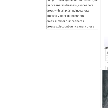
ball gowns
,
all quinceanera dresses
,
fall
quinceaneras dresses
,
Quinceanera
dress with tail
,
p
,
fall quinceanera
dresses
,
V neck quinceanera
dress
,
summer quinceaneras
dresses
,
discount quinceanera dress
Taf