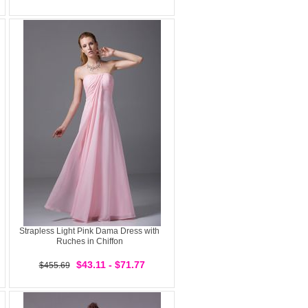
Strapless Light Pink Dama Dress with
Ruches in Chiffon
$43.11 - $71.77
$455.69