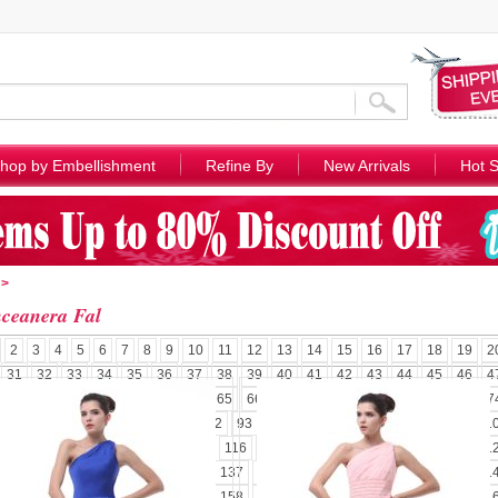
hop by Embellishment
Refine By
New Arrivals
Hot S
>
ceanera Fal
2
3
4
5
6
7
8
9
10
11
12
13
14
15
16
17
18
19
2
31
32
33
34
35
36
37
38
39
40
41
42
43
44
45
46
4
58
59
60
61
62
63
64
65
66
67
68
69
70
71
72
73
7
85
86
87
88
89
90
91
92
93
94
95
96
97
98
99
100
1
110
111
112
113
114
115
116
117
118
119
120
121
122
1
131
132
133
134
135
136
137
138
139
140
141
142
143
1
152
153
154
155
156
157
158
159
160
161
162
163
164
1