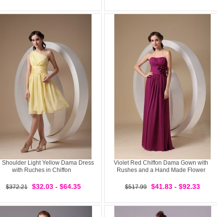
 Shoulder Light Yellow Dama Dress
Violet Red Chiffon Dama Gown with
with Ruches in Chiffon
Rushes and a Hand Made Flower
$32.03 - $64.35
$41.83 - $92.33
$372.21
$517.99