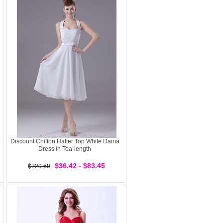
Discount Chiffon Halter Top White Dama
Dress in Tea-length
$36.42 - $83.45
$229.69