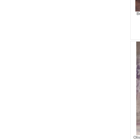
B
Oli