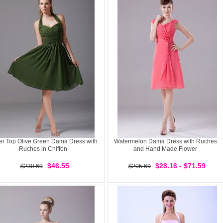
er Top Olive Green Dama Dress with
Watermelon Dama Dress with Ruches
Ruches in Chiffon
and Hand Made Flower
$46.55
$28.16 - $71.59
$230.69
$205.69