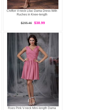
Chiffon V-neck Lilac Dama Dress With
Ruches in Knee-length
$38.99
$295.46
Roes Pink V-neck Mini-length Dama