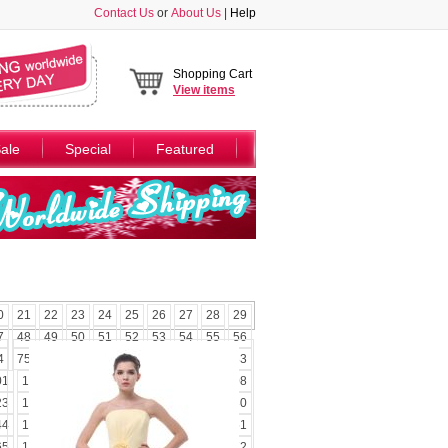
Contact Us
or
About Us
|
Help
Shopping Cart
View
items
ale
Special
Featured
0
21
22
23
24
25
26
27
28
29
7
48
49
50
51
52
53
54
55
56
4
75
76
77
78
79
80
81
82
83
01
102
103
104
105
106
107
108
23
124
125
126
127
128
129
130
44
145
146
147
148
149
150
151
65
166
167
168
169
170
171
172