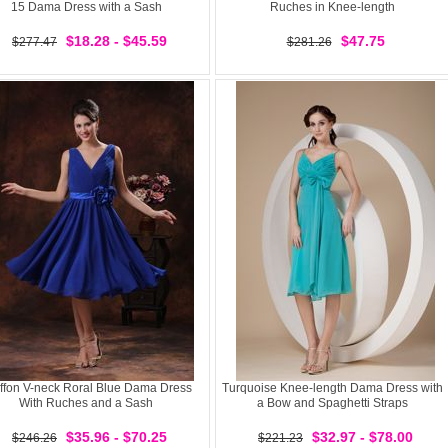
15 Dama Dress with a Sash
Ruches in Knee-length
$18.28 - $45.59
$47.75
$277.47
$281.26
ffon V-neck Roral Blue Dama Dress
Turquoise Knee-length Dama Dress with
With Ruches and a Sash
a Bow and Spaghetti Straps
$35.96 - $70.25
$32.97 - $78.00
$246.26
$221.23