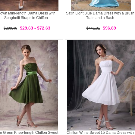
rown Mini-length Dama Dress with
Satin Light Blue Dama Dress with a Brush
Spaghetti Straps in Chiffon
Train and a Sash
$29.63 - $72.63
$96.89
$209.46
$441.31
ve Green Knee-length Chiffon Sweet
Chiffon White Sweet 15 Dama Dress with