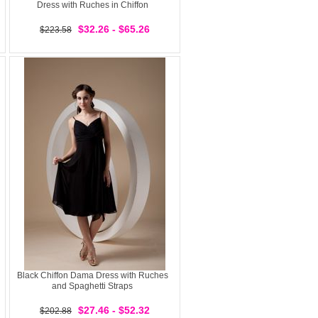
Dress with Ruches in Chiffon
$32.26 - $65.26
$223.58
Black Chiffon Dama Dress with Ruches
and Spaghetti Straps
$27.46 - $52.32
$202.88