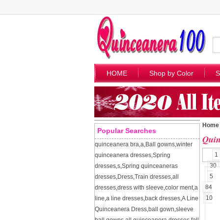
HOME
Shop by Color
S
Home
Popular Searches
Quin
quinceanera bra
,
a
,
Ball gowns
,
winter
1
quinceanera dresses
,
Spring
30
dresses
,
s
,
Spring quinceaneras
57
dresses
,
Dress
,
Train dresses
,
all
84
dresses
,
dress with sleeve
,
color ment
,
a
109
line
,
a line dresses
,
back dresses
,
A Line
Quinceanera Dress
,
ball gown
,
sleeve