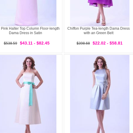
 Pink Halter Top Column Floor-length
Chiffon Purple Tea-length Dama Dress
Dama Dress in Satin
with an Green Belt
$43.11 - $82.45
$22.02 - $58.81
$538.59
$398.68