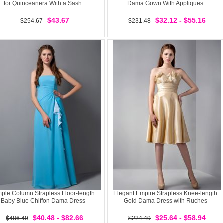
for Quinceanera With a Sash
Dama Gown With Appliques
$43.67
$32.12 - $55.16
$254.67
$231.48
ple Column Strapless Floor-length
Elegant Empire Strapless Knee-length
Baby Blue Chiffon Dama Dress
Gold Dama Dress with Ruches
$40.48 - $82.66
$25.64 - $58.94
$486.49
$224.49