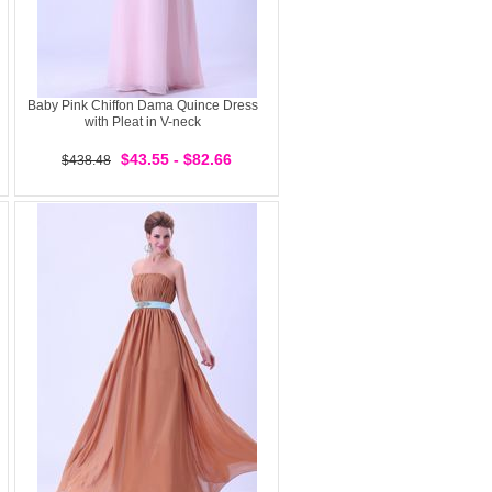
Baby Pink Chiffon Dama Quince Dress
with Pleat in V-neck
$43.55 - $82.66
$438.48