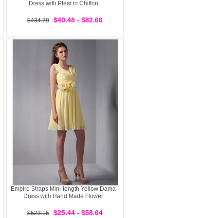
Dress with Pleat in Chiffon
$40.48 - $82.66
$434.79
Empire Straps Mini-length Yellow Dama
Dress with Hand Made Flower
$25.44 - $58.64
$523.15