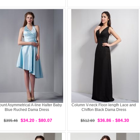
ount Asymmetrical A-line Halter Baby
Column V-neck Floor-length Lace and
Blue Ruched Dama Dress
Chiffon Black Dama Dress
$34.20 - $80.07
$36.86 - $84.30
$395.46
$512.69