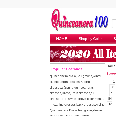
HOME
Shop by Color
S
Home
Popular Searches
Lace
quinceanera bra
,
a
,
Ball gowns
,
winter
1
quinceanera dresses
,
Spring
30
dresses
,
s
,
Spring quinceaneras
57
dresses
,
Dress
,
Train dresses
,
all
84
dresses
,
dress with sleeve
,
color ment
,
a
109
line
,
a line dresses
,
back dresses
,
A Line
Quinceanera Dress
,
ball gown
,
sleeve