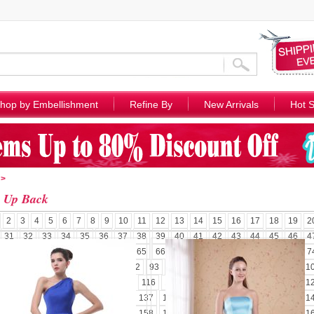
hop by Embellishment
Refine By
New Arrivals
Hot S
>
 Up Back
2
3
4
5
6
7
8
9
10
11
12
13
14
15
16
17
18
19
2
31
32
33
34
35
36
37
38
39
40
41
42
43
44
45
46
4
58
59
60
61
62
63
64
65
66
67
68
69
70
71
72
73
7
85
86
87
88
89
90
91
92
93
94
95
96
97
98
99
100
1
110
111
112
113
114
115
116
117
118
119
120
121
122
1
131
132
133
134
135
136
137
138
139
140
141
142
143
1
152
153
154
155
156
157
158
159
160
161
162
163
164
1