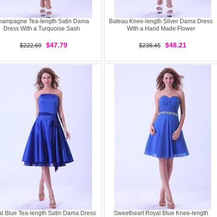
hampagne Tea-length Satin Dama
Bateau Knee-length Silver Dama Dress
Dress With a Turquoise Sash
With a Hand Made Flower
$47.79
$48.21
$222.69
$238.45
l Blue Tea-length Satin Dama Dress
Sweetheart Royal Blue Knee-length