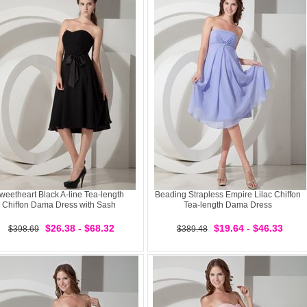
weetheart Black A-line Tea-length
Beading Strapless Empire Lilac Chiffon
Chiffon Dama Dress with Sash
Tea-length Dama Dress
$26.38 - $68.32
$19.64 - $46.33
$398.69
$389.48