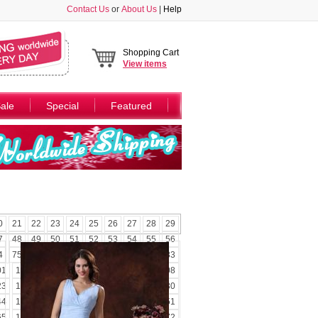
Contact Us
or
About Us
|
Help
Shopping Cart
View
items
ale
Special
Featured
0
21
22
23
24
25
26
27
28
29
7
48
49
50
51
52
53
54
55
56
4
75
76
77
78
79
80
81
82
83
01
102
103
104
105
106
107
108
23
124
125
126
127
128
129
130
44
145
146
147
148
149
150
151
65
166
167
168
169
170
171
172