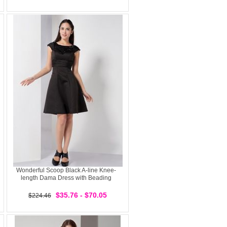
Wonderful Scoop Black A-line Knee-
length Dama Dress with Beading
$35.76 - $70.05
$224.46