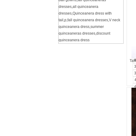
ball gowns
,
fall quinceaneras
dresses
,
all quinceanera
dresses
,
Quinceanera dress with
tail
,
p
,
fall quinceanera dresses
,
V neck
quinceanera dress
,
summer
quinceaneras dresses
,
discount
quinceanera dress
Taf