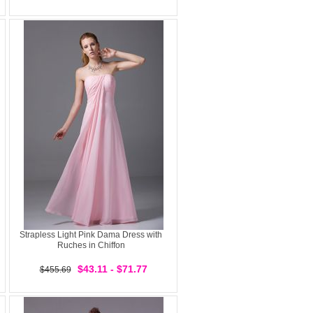
Strapless Light Pink Dama Dress with
Ruches in Chiffon
$43.11 - $71.77
$455.69