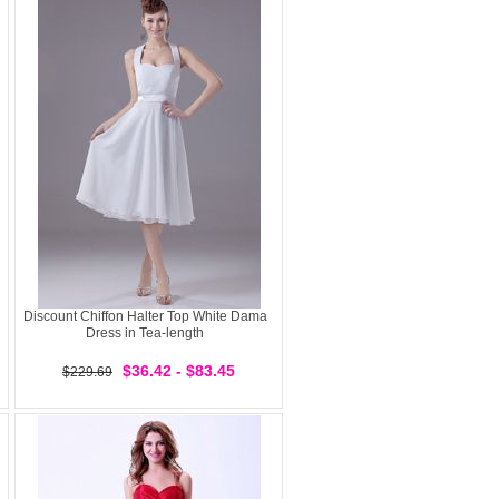
Discount Chiffon Halter Top White Dama
Dress in Tea-length
$36.42 - $83.45
$229.69