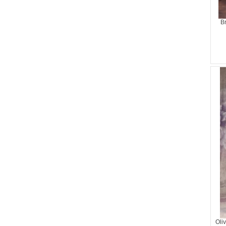
B
Oli