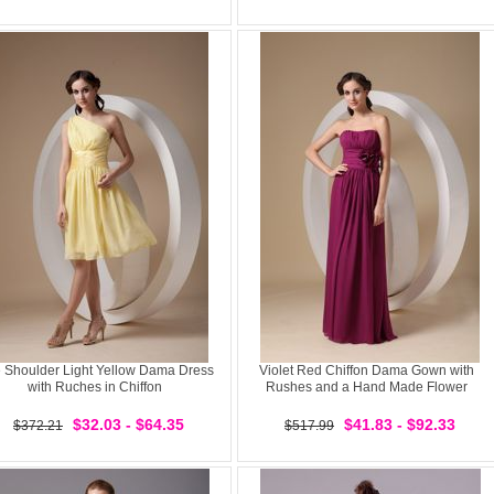
 Shoulder Light Yellow Dama Dress
Violet Red Chiffon Dama Gown with
with Ruches in Chiffon
Rushes and a Hand Made Flower
$32.03 - $64.35
$41.83 - $92.33
$372.21
$517.99