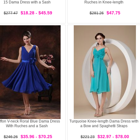
15 Dama Dress with a Sash
Ruches in Knee-length
$18.28 - $45.59
$47.75
$277.47
$281.26
ffon V-neck Roral Blue Dama Dress
Turquoise Knee-length Dama Dress with
With Ruches and a Sash
a Bow and Spaghetti Straps
$35.96 - $70.25
$32.97 - $78.00
$246.26
$221.23