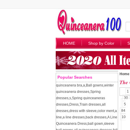
HOME
Shop by Color
S
Home
Popular Searches
The 
quinceanera bra
,
a
,
Ball gowns
,
winter
1
quinceanera dresses
,
Spring
30
dresses
,
s
,
Spring quinceaneras
57
dresses
,
Dress
,
Train dresses
,
all
84
dresses
,
dress with sleeve
,
color ment
,
a
109
line
,
a line dresses
,
back dresses
,
A Line
Quinceanera Dress
,
ball gown
,
sleeve