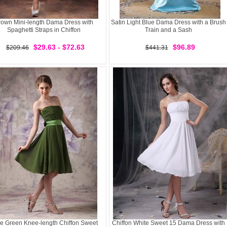
rown Mini-length Dama Dress with
Satin Light Blue Dama Dress with a Brush
Spaghetti Straps in Chiffon
Train and a Sash
$29.63 - $72.63
$96.89
$209.46
$441.31
ve Green Knee-length Chiffon Sweet
Chiffon White Sweet 15 Dama Dress with