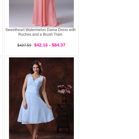
Sweetheart Watermelon Dama Dress with
Ruches and a Brush Train
$42.16 - $84.37
$437.59