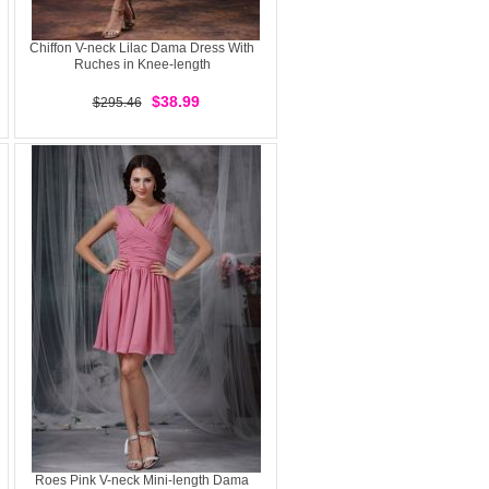
Chiffon V-neck Lilac Dama Dress With
Ruches in Knee-length
$38.99
$295.46
Roes Pink V-neck Mini-length Dama