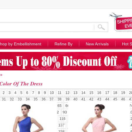
hop by Embellishment
Refine By
New Arrivals
Hot S
>
Color Of The Dress
2
3
4
5
6
7
8
9
10
11
12
13
14
15
16
17
18
19
2
31
32
33
34
35
36
37
38
39
40
41
42
43
44
45
46
4
58
59
60
61
62
63
64
65
66
67
68
69
70
71
72
73
7
85
86
87
88
89
90
91
92
93
94
95
96
97
98
99
100
1
110
111
112
113
114
115
116
117
118
119
120
121
122
1
131
132
133
134
135
136
137
138
139
140
141
142
143
1
152
153
154
155
156
157
158
159
160
161
162
163
164
1