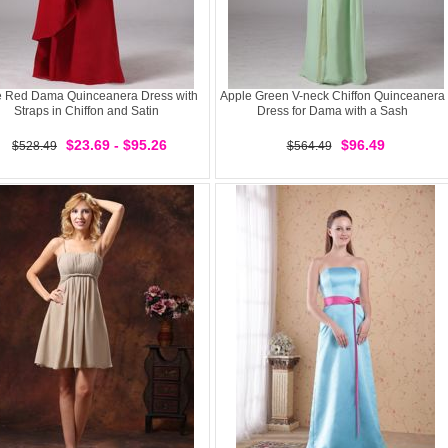
 Red Dama Quinceanera Dress with
Apple Green V-neck Chiffon Quinceanera
Straps in Chiffon and Satin
Dress for Dama with a Sash
$23.69 - $95.26
$96.49
$528.49
$564.49