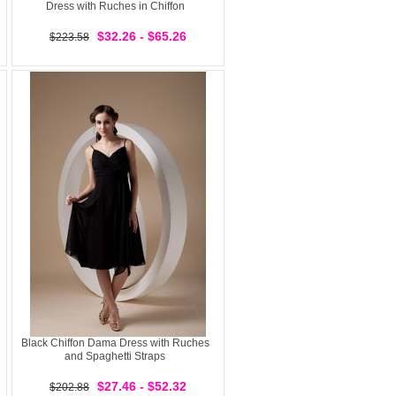
Dress with Ruches in Chiffon
$32.26 - $65.26
$223.58
Black Chiffon Dama Dress with Ruches
and Spaghetti Straps
$27.46 - $52.32
$202.88