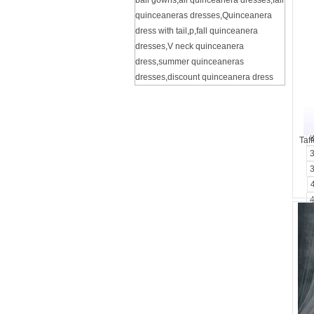
ball gowns
,
all quinceanera dresses
,
fall
quinceaneras dresses
,
Quinceanera
dress with tail
,
p
,
fall quinceanera
dresses
,
V neck quinceanera
dress
,
summer quinceaneras
dresses
,
discount quinceanera dress
Taf