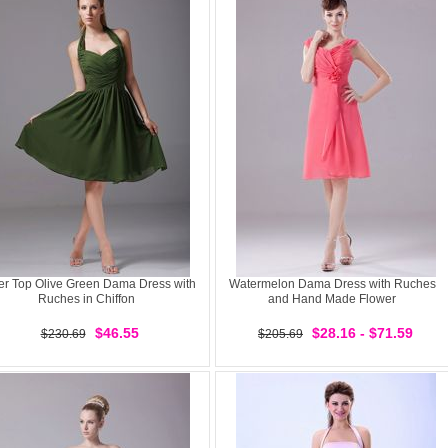
er Top Olive Green Dama Dress with
Watermelon Dama Dress with Ruches
Ruches in Chiffon
and Hand Made Flower
$46.55
$28.16 - $71.59
$230.69
$205.69