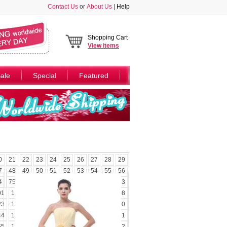
Contact Us
or
About Us
|
Help
Shopping Cart
View
items
ale
Special
Featured
0
21
22
23
24
25
26
27
28
29
7
48
49
50
51
52
53
54
55
56
4
75
76
77
78
79
80
81
82
83
01
102
103
104
105
106
107
108
23
124
125
126
127
128
129
130
44
145
146
147
148
149
150
151
65
166
167
168
169
170
171
172