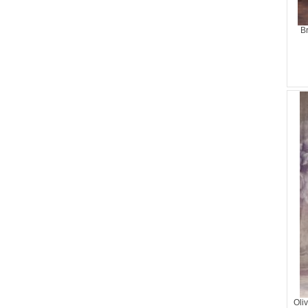
B
Oli