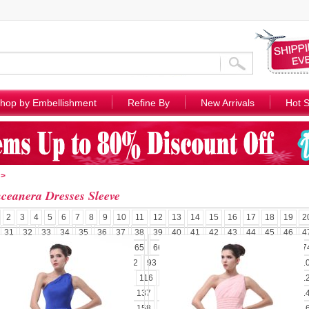
hop by Embellishment
Refine By
New Arrivals
Hot S
>
ceanera Dresses Sleeve
2
3
4
5
6
7
8
9
10
11
12
13
14
15
16
17
18
19
2
31
32
33
34
35
36
37
38
39
40
41
42
43
44
45
46
4
58
59
60
61
62
63
64
65
66
67
68
69
70
71
72
73
7
85
86
87
88
89
90
91
92
93
94
95
96
97
98
99
100
1
110
111
112
113
114
115
116
117
118
119
120
121
122
1
131
132
133
134
135
136
137
138
139
140
141
142
143
1
152
153
154
155
156
157
158
159
160
161
162
163
164
1