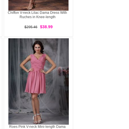
Chiffon V-neck Lilac Dama Dress With
Ruches in Knee-length
$38.99
$295.46
Roes Pink V-neck Mini-length Dama