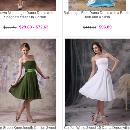
rown Mini-length Dama Dress with
Satin Light Blue Dama Dress with a Brush
Spaghetti Straps in Chiffon
Train and a Sash
$29.63 - $72.63
$96.89
$209.46
$441.31
ve Green Knee-length Chiffon Sweet
Chiffon White Sweet 15 Dama Dress with