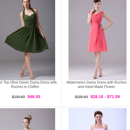
er Top Olive Green Dama Dress with
Watermelon Dama Dress with Ruches
Ruches in Chiffon
and Hand Made Flower
$46.55
$28.16 - $71.59
$230.69
$205.69