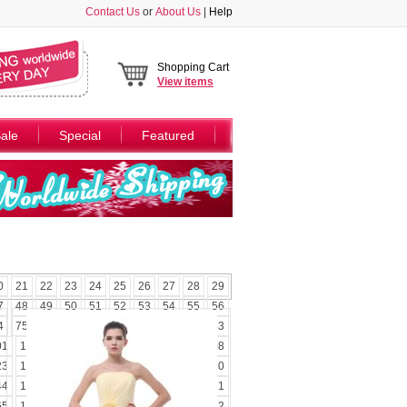
Contact Us
or
About Us
|
Help
Shopping Cart
View
items
ale
Special
Featured
0
21
22
23
24
25
26
27
28
29
7
48
49
50
51
52
53
54
55
56
4
75
76
77
78
79
80
81
82
83
01
102
103
104
105
106
107
108
23
124
125
126
127
128
129
130
44
145
146
147
148
149
150
151
65
166
167
168
169
170
171
172