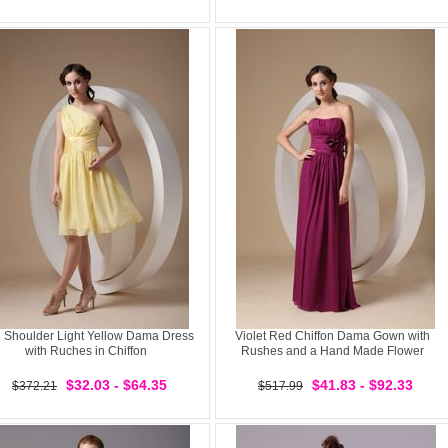
 Shoulder Light Yellow Dama Dress
Violet Red Chiffon Dama Gown with
with Ruches in Chiffon
Rushes and a Hand Made Flower
$32.03 - $64.35
$41.83 - $92.33
$372.21
$517.99