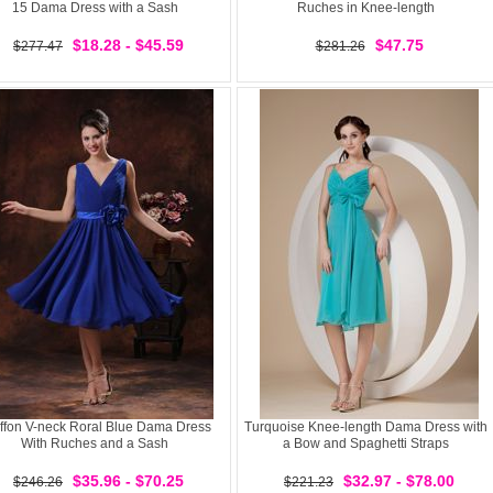
15 Dama Dress with a Sash
Ruches in Knee-length
$18.28 - $45.59
$47.75
$277.47
$281.26
ffon V-neck Roral Blue Dama Dress
Turquoise Knee-length Dama Dress with
With Ruches and a Sash
a Bow and Spaghetti Straps
$35.96 - $70.25
$32.97 - $78.00
$246.26
$221.23