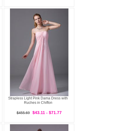
Strapless Light Pink Dama Dress with
Ruches in Chiffon
$43.11 - $71.77
$455.69