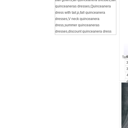
ball gowns
,
all quinceanera dresses
,
fall
quinceaneras dresses
,
Quinceanera
dress with tail
,
p
,
fall quinceanera
dresses
,
V neck quinceanera
dress
,
summer quinceaneras
dresses
,
discount quinceanera dress
Taf