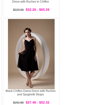
Dress with Ruches in Chiffon
$32.26 - $65.26
$223.58
Black Chiffon Dama Dress with Ruches
and Spaghetti Straps
$27.46 - $52.32
$202.88