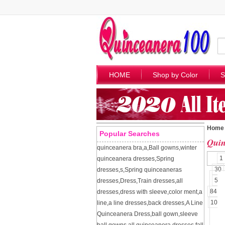
HOME
Shop by Color
S
Home
Popular Searches
Quin
quinceanera bra
,
a
,
Ball gowns
,
winter
1
quinceanera dresses
,
Spring
30
dresses
,
s
,
Spring quinceaneras
57
dresses
,
Dress
,
Train dresses
,
all
84
dresses
,
dress with sleeve
,
color ment
,
a
109
line
,
a line dresses
,
back dresses
,
A Line
Quinceanera Dress
,
ball gown
,
sleeve