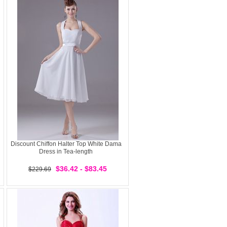
Discount Chiffon Halter Top White Dama
Dress in Tea-length
$36.42 - $83.45
$229.69